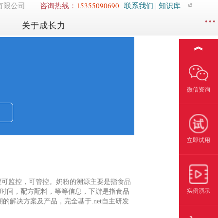
15355090690
有限公司
咨询热线：
联系我们
| 知识库
...
关于成长力
︽
微信资询
立即试用
程可监控，可管控。奶粉的溯源主要是指食品
实例演示
时间，配方配料，等等信息，下游是指食品
解决方案及产品，完全基于.net自主研发